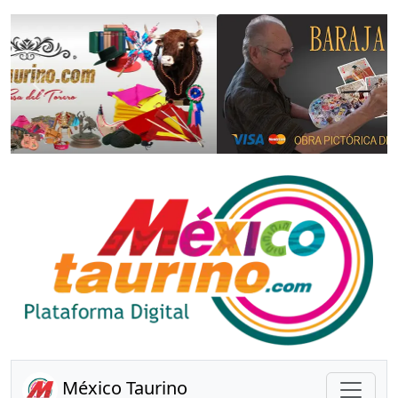
Anterior
Sigui
México Taurino