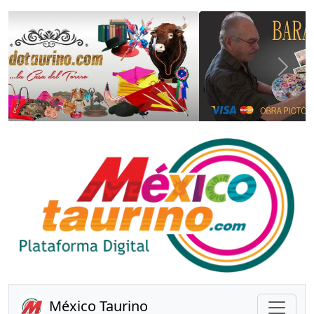
Anterior
Sigui
México Taurino