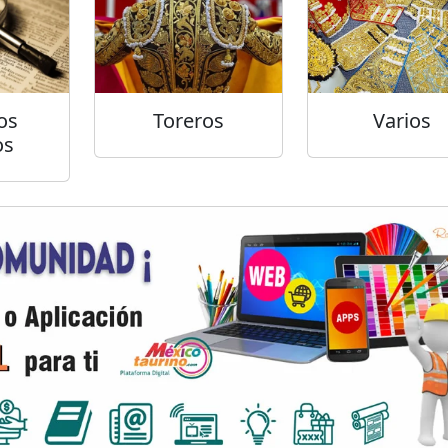
os
Toreros
Varios
os