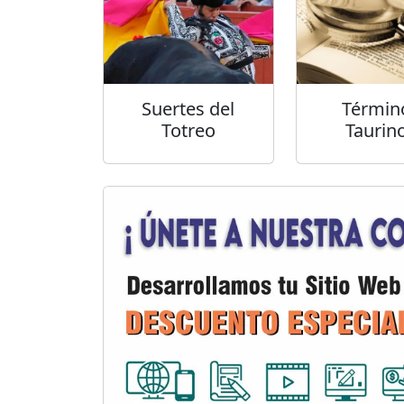
Suertes del
Términ
Totreo
Taurin