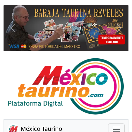
Anterior
Sigui
México Taurino