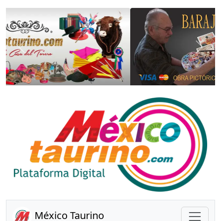
Anterior
Sigui
México Taurino