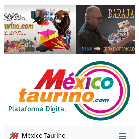
Anterior
Sigui
México Taurino