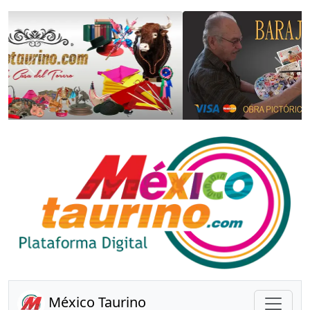
Anterior
Sigui
México Taurino