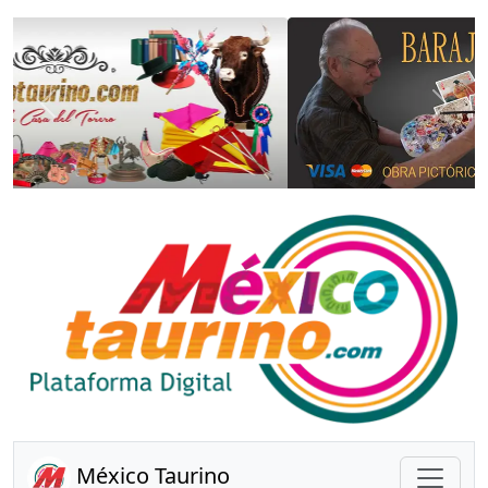
Anterior
Sigui
México Taurino