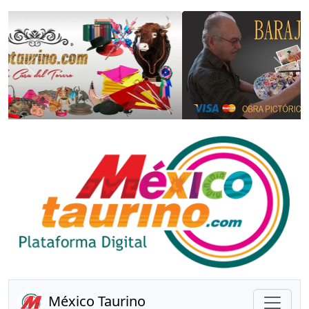
Anterior
Sigui
México Taurino