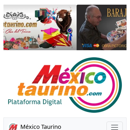
Anterior
Sigui
México Taurino