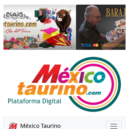
Anterior
Sigui
México Taurino