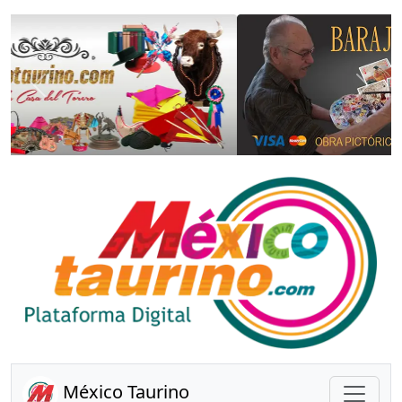
Anterior
Sigui
México Taurino