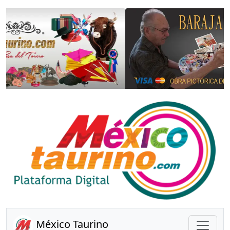
Anterior
Sigui
México Taurino