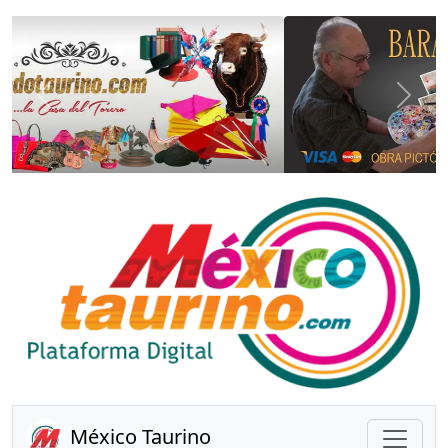
Anterior
Sigui
México Taurino