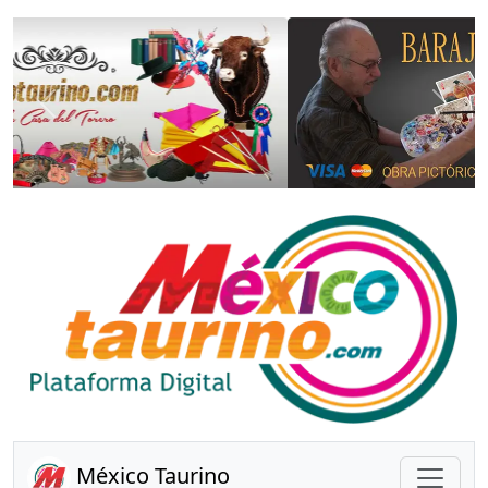
Anterior
Sigui
México Taurino