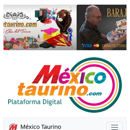
Anterior
Sigui
México Taurino