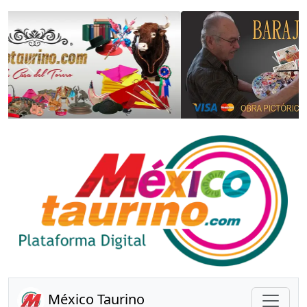
Anterior
Sigui
México Taurino