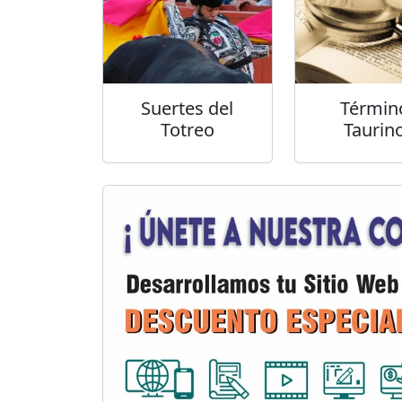
Suertes del
Términ
Totreo
Taurin