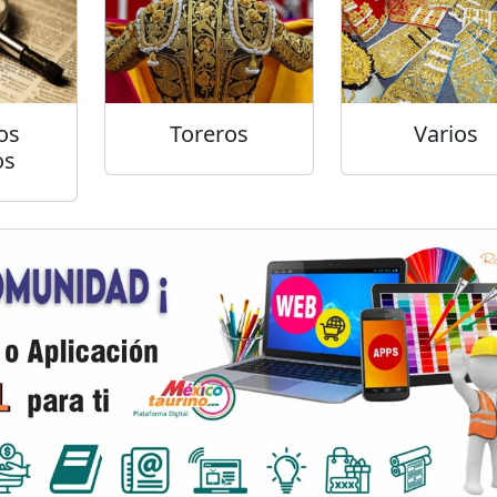
os
Toreros
Varios
os