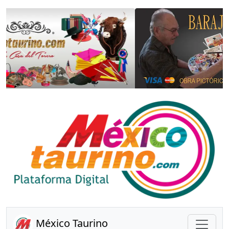
Anterior
Sigui
México Taurino