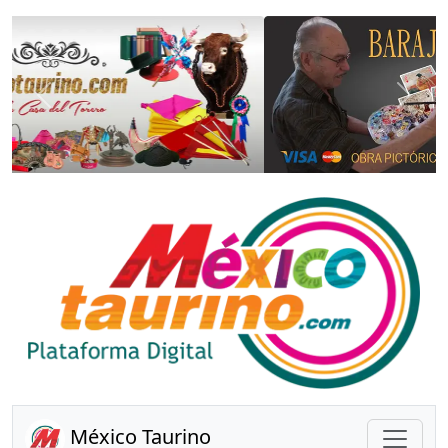
Anterior
Sigui
México Taurino