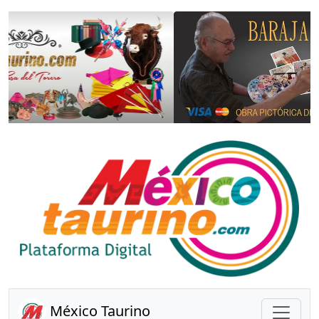
Anterior
Sigui
México Taurino