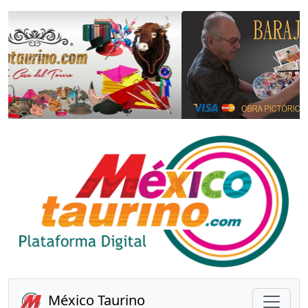
Anterior
Sigui
México Taurino