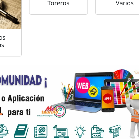
Toreros
Varios
os
os