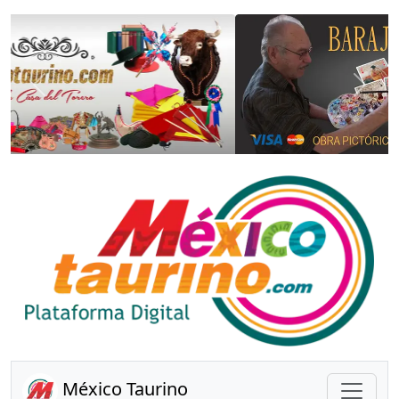
Anterior
Sigui
México Taurino