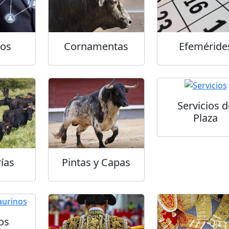
tos
Cornamentas
Efeméride
Servicios d
Plaza
ías
Pintas y Capas
os