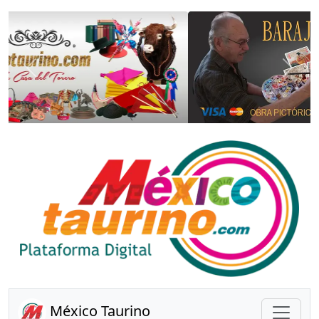
Anterior
Sigui
México Taurino