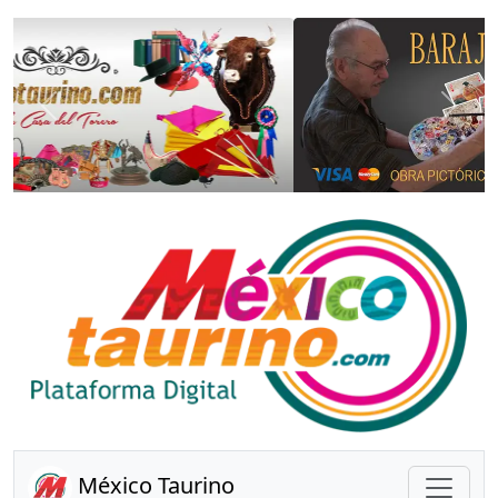
Anterior
Sigui
México Taurino